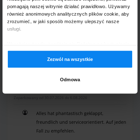
Zaparkowany od 1.08.2026 do 7.08.2026
pomagają naszej witrynie działać prawidłowo. Używamy
również anonimowych analitycznych plików cookie, aby
Sehr hilfreich
zrozumieć, w jaki sposób możemy ulepszyć nasze
Sehr hilfreich
usługi.
Wyrażając zgodę, zgadzają się Państwo na korzystanie
z plików cookie zgodnie z zasadami obowiązującymi w
Państwa kraju, ale w każdej chwili mogą Państwo
Zezwól na wszystkie
Zewnętrzny – transfer na lotnisko
8 sierpnia 2026
zmienić ustawienia. Aby uzyskać szczegółowe
informacje, proszę zapoznać się z naszą
Polityką
Odmowa
prywatności
.
Birgit Reiher
10
Zaparkowany od 30.07.2026 do 6.08.2026
Alles hat phantastisch geklappt,
freundlich und serviceorientiert. Auf jeden
Fall zu empfehlen.
Alles hat phantastisch geklappt, freundlich und s