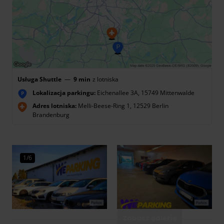
Usługa Shuttle
—
9 min
z lotniska
Lokalizacja parkingu:
Eichenallee 3A, 15749 Mittenwalde
P
Adres lotniska:
Melli-Beese-Ring 1, 12529 Berlin
Brandenburg
1/6
Zobacz galerię