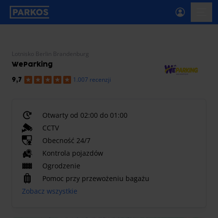
etykieta-nawigacji-głównej
menu-
Lotnisko Berlin Brandenburg
WeParking
1.007 recenzji
9,7
Otwarty od 02:00 do 01:00
CCTV
Obecność 24/7
Kontrola pojazdów
Ogrodzenie
Pomoc przy przewożeniu bagażu
Zobacz wszystkie