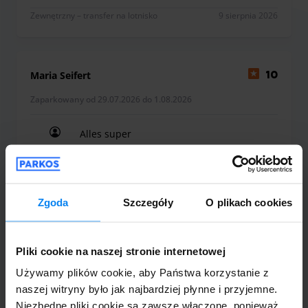
Zewnętrzny – transfer na lotnisko
9 sierpnia 2026
Maria Seifert
10
Zaparkowany od 29.07.2026 do 1.08.2026
Alles super
Alles super
Zgoda
Szczegóły
O plikach cookies
Zewnętrzny – transfer na lotnisko
9 sierpnia 2026
Pliki cookie na naszej stronie internetowej
Używamy plików cookie, aby Państwa korzystanie z
Desbele Girmay
10
naszej witryny było jak najbardziej płynne i przyjemne.
Niezbędne pliki cookie są zawsze włączone, ponieważ