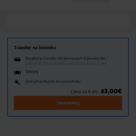
Transfer na lotnisko
Bezpłatny transfer dla pierwszych 4 pasażerów
Odległość: 9 min
-
Średni czas oczekiwania: 5 min
Odkryty
Zatrzymaj kluczki do samochodu
63,00€
Cena za 8 dni
Zarezerwuj