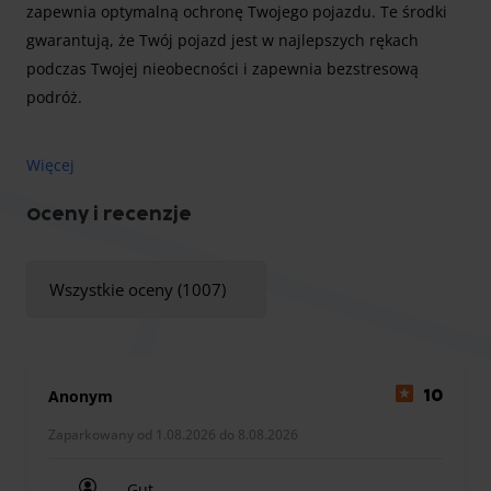
zapewnia optymalną ochronę Twojego pojazdu. Te środki
gwarantują, że Twój pojazd jest w najlepszych rękach
podczas Twojej nieobecności i zapewnia bezstresową
podróż.
Więcej
Usługa transferu WeParking na lotnisku w Berlinie jest
dostępna przez całą dobę. WeParking gwarantuje odbiór z
Oceny i recenzje
lotniska o każdej porze, nawet w przypadku opóźnień
lotów. Nie obowiązują żadne dopłaty nocne!
Wszystkie oceny (1007)
Ważne informacje dotyczące rezerwacji parkingu
Aby zapewnić sprawny przebieg procesu, prosimy o
Anonym
10
zapoznanie się z poniższymi punktami:
Zaparkowany od 1.08.2026 do 8.08.2026
Podanie godziny lądowania jest obowiązkowe:
Podanie
godziny lądowania samolotu jest obowiązkowe, ponieważ
Gut