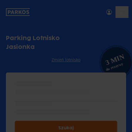
etykieta-nawigacji-głównej
menu-
Parking Lotnisko
Jasionka
3 MIN
Zmień lotnisko
do rezerwy
Szukaj