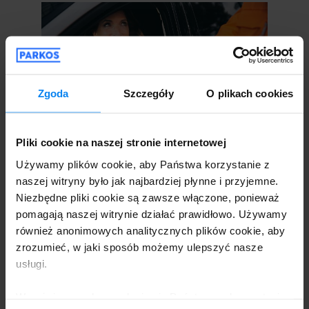
Zgoda
Szczegóły
O plikach cookies
Dla podróżnych, którzy stawiają komfort na
absolutnie pierwszym miejscu, usługa typu
Pliki cookie na naszej stronie internetowej
valet parking będzie idealnym
Używamy plików cookie, aby Państwa korzystanie z
rozwiązaniem. Choć na lotniskach
naszej witryny było jak najbardziej płynne i przyjemne.
regionalnych ta forma obsługi jest rzadziej
Niezbędne pliki cookie są zawsze włączone, ponieważ
spotykana jako oficjalna usługa portu,
pomagają naszej witrynie działać prawidłowo. Używamy
wybrani prywatni dostawcy oferują opcję
również anonimowych analitycznych plików cookie, aby
zrozumieć, w jaki sposób możemy ulepszyć nasze
indywidualnego odebrania auta.
usługi.
Po przyjeździe bezpośrednio pod terminal
Wyrażając zgodę, zgadzają się Państwo na korzystanie