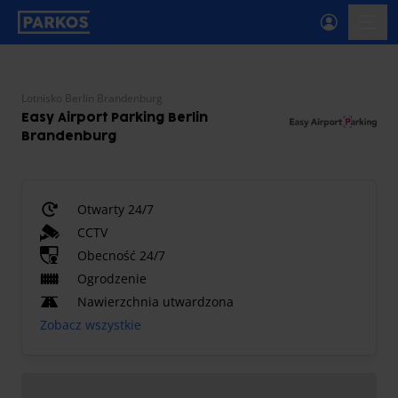
etykieta-nawigacji-głównej
menu-
Lotnisko Berlin Brandenburg
Easy Airport Parking Berlin
Brandenburg
Otwarty 24/7
CCTV
Obecność 24/7
Ogrodzenie
Nawierzchnia utwardzona
Zobacz wszystkie