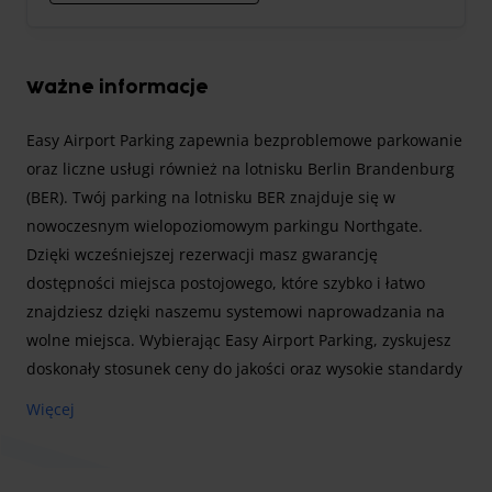
Ważne informacje
Easy Airport Parking zapewnia bezproblemowe parkowanie
oraz liczne usługi również na lotnisku Berlin Brandenburg
(BER). Twój parking na lotnisku BER znajduje się w
nowoczesnym wielopoziomowym parkingu Northgate.
Dzięki wcześniejszej rezerwacji masz gwarancję
dostępności miejsca postojowego, które szybko i łatwo
znajdziesz dzięki naszemu systemowi naprowadzania na
wolne miejsca. Wybierając Easy Airport Parking, zyskujesz
doskonały stosunek ceny do jakości oraz wysokie standardy
bezpieczeństwa. Dodatkowo po powrocie z podróży możesz
Więcej
wygodnie i odpłatnie naładować swój pojazd elektryczny na
stacjach ładowania znajdujących się na parkingu.