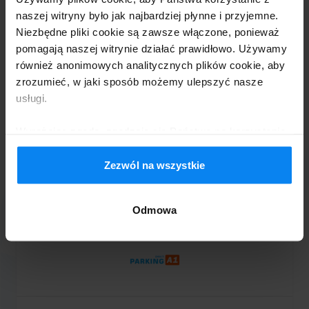
naszej witryny było jak najbardziej płynne i przyjemne.
Niezbędne pliki cookie są zawsze włączone, ponieważ
pomagają naszej witrynie działać prawidłowo. Używamy
również anonimowych analitycznych plików cookie, aby
Dostawcy parkingowi przy Ożarowice
zrozumieć, w jaki sposób możemy ulepszyć nasze
usługi.
Wyrażając zgodę, zgadzają się Państwo na korzystanie
z plików cookie zgodnie z zasadami obowiązującymi w
Państwa kraju, ale w każdej chwili mogą Państwo
Zezwól na wszystkie
24h WIZ-PARK
zmienić ustawienia. Aby uzyskać szczegółowe
od 160,00 zł za tydzień
informacje, proszę zapoznać się z naszą
Polityką
Odmowa
prywatności
.