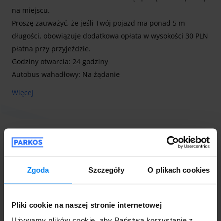
na miejscu.
Proszę zauważyć, że jeśli Twój pojazd ma ponad 5 m
długości, obowiązuje dodatkowa opłata w wysokości 30 PLN
płatna przy przyjeździe.
Godziny otwarcia: 24 godziny
Autobus wahadłowy: Na żądanie
Czas do lotniska: 10 minut
Więcej
Klucze: Zachowaj swoje klucze
Parking obok stacji BP = druga brama za stacją BP, szybki
bezpłatny transfer na i z lotniska
Dane kontaktowe
Zgoda
Szczegóły
O plikach cookies
archineaolesno@gmail.com
+48 729 875 595
Numer NIP/VAT:
PL5761589500
Pliki cookie na naszej stronie internetowej
Używamy plików cookie, aby Państwa korzystanie z