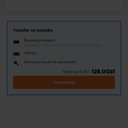
Transfer na lotnisko
Bezpłatny transport
Odległość: 2 min
-
Średni czas oczekiwania: 5 min
Odkryty
Zatrzymaj kluczki do samochodu
125,00zł
Cena za 0 dni
Zarezerwuj