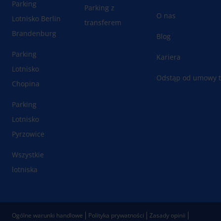
Parking
Parking z
O nas
Lotnisko Berlin
transferem
Brandenburg
Blog
Parking
Kariera
Lotnisko
Odstąp od umowy t
Chopina
Parking
Lotnisko
Pyrzowice
Wszystkie
lotniska
Ogólne warunki handlowe
Polityka prywatności
Zasady opinii