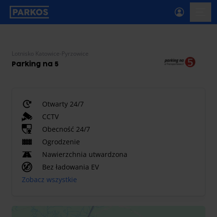
etykieta-nawigacji-głównej
menu-
Lotnisko Katowice-Pyrzowice
Parking na 5
Otwarty 24/7
CCTV
Obecność 24/7
Ogrodzenie
Nawierzchnia utwardzona
Bez ładowania EV
Zobacz wszystkie