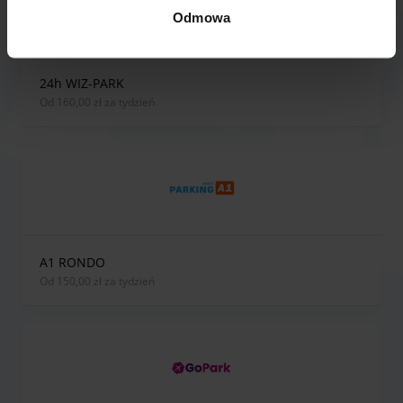
informacje, proszę zapoznać się z naszą
Polityką
Odmowa
prywatności
.
24h WIZ-PARK
od 160,00 zł za tydzień
A1 RONDO
od 150,00 zł za tydzień