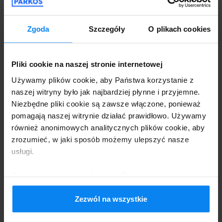
pasażerów udostępnia fotelik. Posiada bazę warsztatową
wyposażoną w m.in. kompresor i matkę rozruchową.
Zgoda
Szczegóły
O plikach cookies
Transport z lotniska i na lotnisko jest wliczony w cenę
Dane kontaktowe
Pliki cookie na naszej stronie internetowej
miejsca parkingowego, a lotnisko znajduje się w odległości
parking.a1rondo.pyrzowice@gmail.co
Używamy plików cookie, aby Państwa korzystanie z
około 2 minut. Aby zapewnić najwyższą jakość usług i
naszej witryny było jak najbardziej płynne i przyjemne.
m
bezpieczeństwo naszych najmłodszych pasażerów,
Niezbędne pliki cookie są zawsze włączone, ponieważ
udostępniamy foteliki samochodowe. Dzięki doskonałej
+48 600 081 343
pomagają naszej witrynie działać prawidłowo. Używamy
lokalizacji dojazd do terminalu lotniska Katowice-Pyrzowice
Numer NIP/VAT:
PL6252489883
również anonimowych analitycznych plików cookie, aby
zajmuje 2 minuty.
zrozumieć, w jaki sposób możemy ulepszyć nasze
usługi.
Wyrażając zgodę, zgadzają się Państwo na korzystanie
Dostawcy parkingowi przy Ożarowice
z plików cookie zgodnie z zasadami obowiązującymi w
Państwa kraju, ale w każdej chwili mogą Państwo
Zezwól na wszystkie
zmienić ustawienia. Aby uzyskać szczegółowe