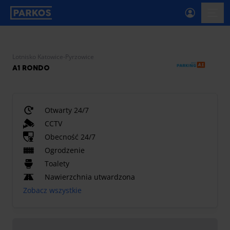
etykieta-nawigacji-głównej
menu-
Lotnisko Katowice-Pyrzowice
A1 RONDO
Otwarty 24/7
CCTV
Obecność 24/7
Ogrodzenie
Toalety
Nawierzchnia utwardzona
Zobacz wszystkie