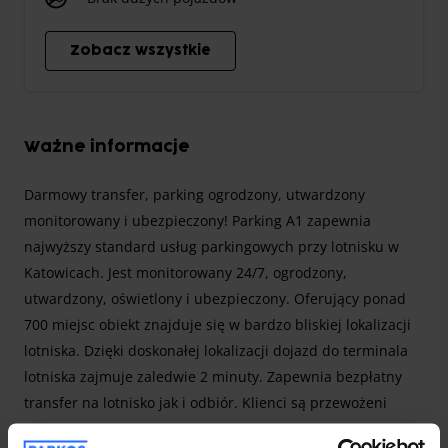
Zobacz wszystkie
Ważne informacje
Darmowy transfer, parking ogrodzony, utwardzony
monitorowany i ubezpieczony! Parking A1 zapewnia
najwyższy standard usług parkingowych przy lotnisku w
Katowicach. Jest monitorowany 24/7, ogrodzony,
utwardzony, oświetlony i ubezpieczony. Oferujący ponad
700 miejsc obiekt znajduje się w bardzo bliskiej lokalizacji
lotniska. Dzięki doskonałej lokalizacji dojazd do terminala
lotniska zajmuje zaledwie 2 minuty. Zapewnia bezpłatny
transfer na lotnisko jak i odbiór. Klienci są przewożeni
komfortowym, 9 osobowym busem. Dla najmłodszych
Więcej