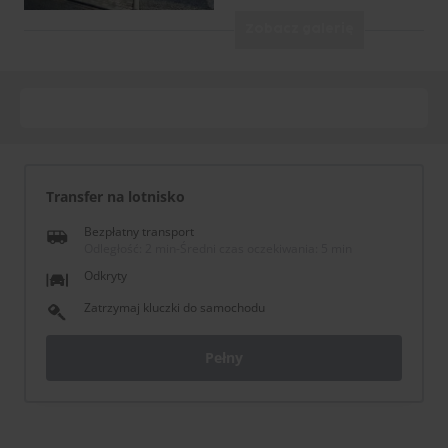
Zobacz galerię
Transfer na lotnisko
Bezpłatny transport
Odległość: 2 min
-
Średni czas oczekiwania: 5 min
Odkryty
Zatrzymaj kluczki do samochodu
Pełny