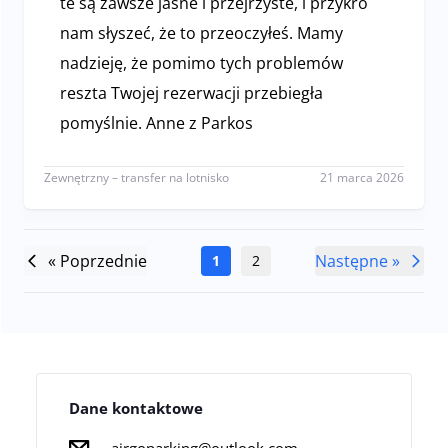
te są zawsze jasne i przejrzyste, i przykro
nam słyszeć, że to przeoczyłeś. Mamy
nadzieję, że pomimo tych problemów
reszta Twojej rezerwacji przebiegła
pomyślnie. Anne z Parkos
Szanowny Kliencie, Dziękujemy za podzielenie się s
Zewnętrzny – transfer na lotnisko
21 marca 2026
« Poprzednie
Następne »
1
2
Dane kontaktowe