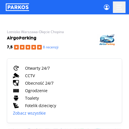
etykieta-nawigacji-głównej
menu-
Lotnisko Warszawa-Okęcie Chopina
AirgoParking
8 recenzji
7,5
Otwarty 24/7
CCTV
Obecność 24/7
Ogrodzenie
Toalety
Fotelik dziecięcy
Zobacz wszystkie