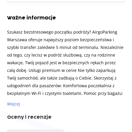
Ważne informacje
Szukasz bezstresowego początku podróży? AirgoParking
Warszawa oferuje najwyższy poziom bezpieczeństwa i
szybki transfer zaledwie 5 minut od terminalu. Niezależnie
od tego, czy lecisz w podróż służbową, czy na rodzinne
wakacje, Twój pojazd jest w bezpiecznych rękach przez
całą dobę. Usługi premium w cenie Nie tylko zaparkują
Twój samochód, ale także zadbają o Ciebie. Skorzystaj z
udogodnień dla pasażerów: Komfortowa poczekalnia z
bezpłatnym Wi-Fi i czystymi toaletami. Pomoc przy bagażu:
personel chętnie pomoże Ci załadować i rozładować bagaż.
Więcej
Bezpieczeństwo podróży: zapewniają foteliki
dziecięce/niemowlęce oraz pasy bezpieczeństwa do
Oceny i recenzje
transferu autobusowego. Opieka nad pojazdem: samochód
nie chce zapalić? Oferują usługi ładowania akumulatorów