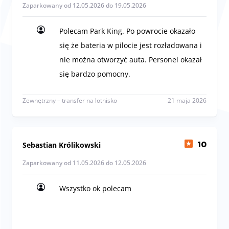
Zaparkowany od 12.05.2026 do 19.05.2026
Polecam Park King. Po powrocie okazało
się że bateria w pilocie jest rozładowana i
nie można otworzyć auta. Personel okazał
się bardzo pomocny.
Polecam Park King. Po powrocie okazało się że ba
Zewnętrzny – transfer na lotnisko
21 maja 2026
Sebastian Królikowski
10
Zaparkowany od 11.05.2026 do 12.05.2026
Wszystko ok polecam
Wszystko ok polecam