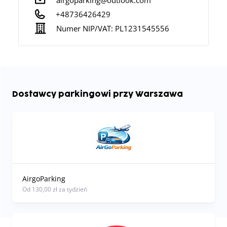
airgoparking@outlook.com
+48736426429
Numer NIP/VAT:
PL1231545556
Dostawcy parkingowi przy Warszawa
AirgoParking
od 130,00 zł za tydzień