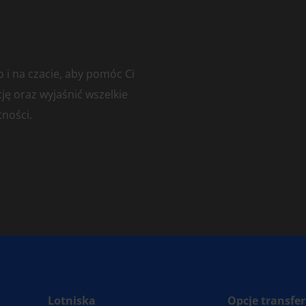
o i na czacie, aby pomóc Ci
ę oraz wyjaśnić wszelkie
tności.
Lotniska
Opcje transfe