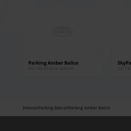
profesjonalną obsługę, a jego zaawansowane sy
ogrodzony teren, gwarantują spokój ducha podc
lotnisko jest standardem w Parking Amber Balice
Parking Amber Balice
SkyPa
od 140,00 zł za tydzień
od 13
Home
Parking Balice
Parking Amber Balice