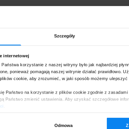
Szczegóły
żdego, kto szuka bezpiecznego i przystępnego cenowo
ie internetowej
u lotniska Kraków-Balice. Obiekt zapewnia
Państwa korzystanie z naszej witryny było jak najbardziej płyn
stemy bezpieczeństwa, w tym całodobowy monitoring i
zone, ponieważ pomagają naszej witrynie działać prawidłowo. 
zas podróży każdego podróżnika. Darmowy transfer na
lików cookie, aby zrozumieć, w jaki sposób możemy ulepszyć 
.
się Państwo na korzystanie z plików cookie zgodnie z zasadam
mogą Państwo zmienić ustawienia. Aby uzyskać szczegółowe info
ie, gdy zarezerwuje on swoje miejsce na Parking Amber
ci
.
asz się pod adres parkingu: ul. Pod Lasem 6, 32-060
Odmowa
Z
zybyciu, personel Parking Amber Balice pomoże Ci