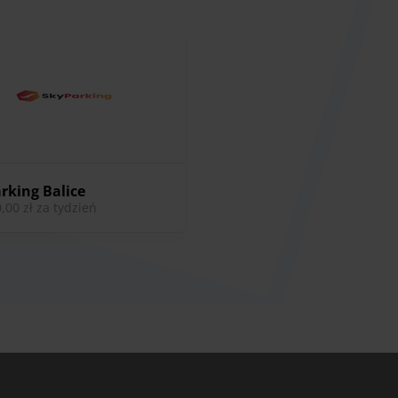
stemy bezpieczeństwa, w tym całodobowy monitoring i
zas podróży każdego podróżnika. Darmowy transfer na
.
rking Balice
0,00 zł za tydzień