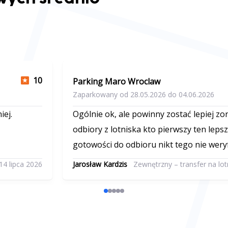
10
Parking Maro Wroclaw
Zaparkowany od 28.05.2026 do 04.06.2026
iej.
Ogólnie ok, ale powinny zostać lepiej z
odbiory z lotniska kto pierwszy ten leps
gotowości do odbioru nikt tego nie weryf
się na bezczelnego do busa.
14 lipca 2026
Jarosław Kardzis
Zewnętrzny – transfer na lot