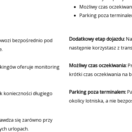
Możliwy czas oczekiwani
Parking poza terminal
Dodatkowy etap dojazdu:
Naj
owozi bezpośrednio pod
następnie korzystasz z trans
e.
Możliwy czas oczekiwania:
Pr
kingów oferuje monitoring
krótki czas oczekiwania na b
Parking poza terminalem:
Pa
 konieczności długiego
okolicy lotniska, a nie bezp
awdza się zarówno przy
ych urlopach.