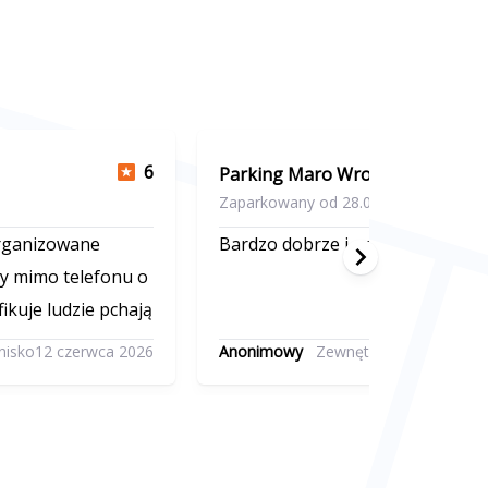
6
Parking Maro Wroclaw
Zaparkowany od 28.05.2026 do 04.06
organizowane
Bardzo dobrze i sprawnie
zy mimo telefonu o
ikuje ludzie pchają
nisko
12 czerwca 2026
Anonimowy
Zewnętrzny – transfer n