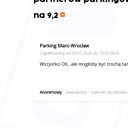
na 9,2
Parking Maro Wroclaw
Zaparkowany od 05.07.2026 do 13.07.2026
Wszystko OK., ale mogłoby być trochę tan
Anonimowy
Zewnętrzny – transfer na lotnisko