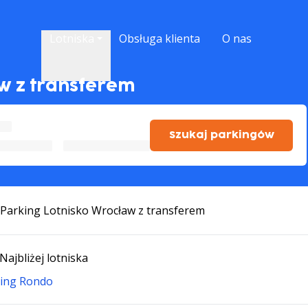
Lotniska
Obsługa klienta
O nas
w z transferem
Szukaj parkingów
Parking Lotnisko Wrocław z transferem
Najbliżej lotniska
ing Rondo