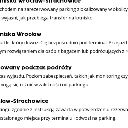
lotniska Wrocław-Strachowice
hodem na zarezerwowany parking zlokalizowany w okolicy lo
 wyjaśni, jak przebiega transfer na lotnisko.
otniska Wrocław
tle, który dowozi Cię bezpośrednio pod terminal. Przejazd 
m rozwiązaniem dla osób z bagażem lub podróżujących z r
kowany podczas podróży
s wyjazdu. Poziom zabezpieczeń, takich jak monitoring czy
ogą się różnić w zależności od parkingu.
ocław-Strachowice
kingu zgodnie z instrukcją zawartą w potwierdzeniu rezerwac
ustalonego miejsca przy terminalu i odwozi na parking.