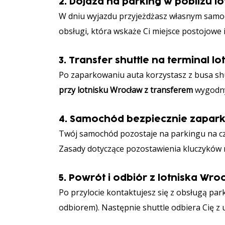
2. Dojazd na parking w pobliżu 
W dniu wyjazdu przyjeżdżasz własnym samoc
obsługi, która wskaże Ci miejsce postojowe i
3. Transfer shuttle na terminal l
Po zaparkowaniu auta korzystasz z busa shut
przy lotnisku Wrocław z transferem
wygodny
4. Samochód bezpiecznie zapar
Twój samochód pozostaje na parkingu na cza
Zasady dotyczące pozostawienia kluczyków m
5. Powrót i odbiór z lotniska Wr
Po przylocie kontaktujesz się z obsługą par
odbiorem). Następnie shuttle odbiera Cię z 