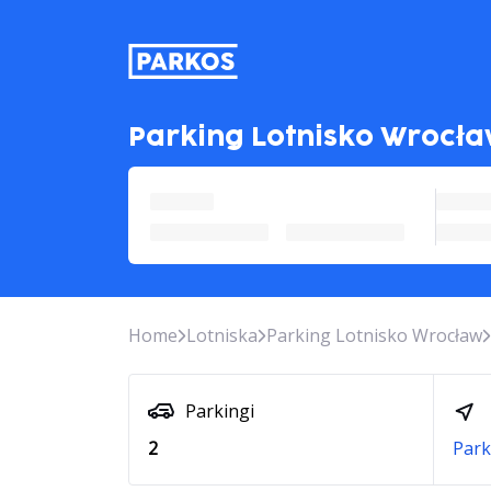
etykieta-nawigacji-głównej
Parking Lotnisko Wrocła
Home
Lotniska
Parking Lotnisko Wrocław
Parkingi
2
Park